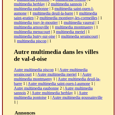
multimedia herblay
| 2
multimedia sannois
| 2
multimedia eaubonne
| 3
multimedia saint-ouen-l-
aumone
| 1
multimedia deuil-la-barre
| 1
multimedia
saint-gratien
| 2
multimedia montigny-les-cormeilles
| 1
multimedia jouy-le-moutier
| 1
multimedia vaureal
| 1
multimedia arnouville
| 1
multimedia montmagny
| 1
multimedia menucourt
| 3
multimedia meriel
| 1
multimedia butry-sur-oise
| 1
multimedia seraincourt
|
1
multimedia piscop
| 1
Autre multimedia dans les villes
de val-d-oise
Autre multimedia piscop
1 |
Autre multimedia
seraincourt
1 |
Autre multimedia meriel
1 |
Autre
multimedia montmagny
1 |
Autre multimedia deuil-la-
barre
1 |
Autre multimedia saint-ouen-l-aumone
1 |
Autre multimedia eaubonne
2 |
Autre multimedia
sannois
2 |
Autre multimedia herblay
1 |
Autre
multimedia pontoise
1 |
Autre multimedia goussainville
1 |
Annonces