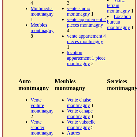
4
3
terrain
Multimedia
vente studio
montmagny
1
montmagny
montmagny
1
Location
1
vente appartement 2
bureau
Meubles
pieces montmagny
montmagny
1
montmagny
4
8
vente appartement 4
pieces montmagny
1
location
appartement 1 piece
montmagny
2
Auto
Meubles
Services
montmagny
montmagny
montmagn
Vente
Vente chaise
voiture
montmagny
1
montmagny
Vente canape
2
montmagny
1
Vente
Vente vaisselle
scooter
montmagny
5
montmagny
Autres