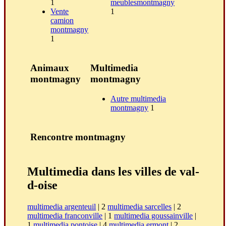
1
meublesmontmagny
Vente
1
camion
montmagny
1
Animaux
Multimedia
montmagny
montmagny
Autre multimedia
montmagny
1
Rencontre montmagny
Multimedia dans les villes de val-
d-oise
multimedia argenteuil
| 2
multimedia sarcelles
| 2
multimedia franconville
| 1
multimedia goussainville
|
1
multimedia pontoise
| 4
multimedia ermont
| 2