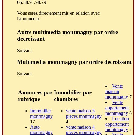
06.88.91.98.29
Vous serez directement mis en relation avec
l'annonceur.
Autre multimedia montmagny par ordre
decroissant
Suivant
Multimedia montmagny par ordre decroissant
Suivant
Vente
maison
Annonces par
Immobilier par
montmagny
7
rubrique
chambres
Vente
appartement
Immobilier
vente maison 3
montmagny
6
montmagny
pieces montmagny
Location
17
4
appartement
Auto
vente maison 4
montmagny
2
montmagny
pieces montmagny
Vente