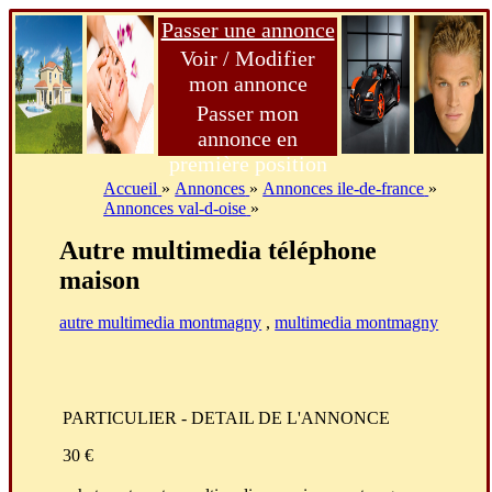
Passer une annonce
Voir / Modifier
mon annonce
Passer mon
annonce en
première position
Accueil
»
Annonces
»
Annonces ile-de-france
»
Annonces val-d-oise
»
Autre multimedia téléphone
maison
autre multimedia montmagny
,
multimedia montmagny
PARTICULIER - DETAIL DE L'ANNONCE
30 €