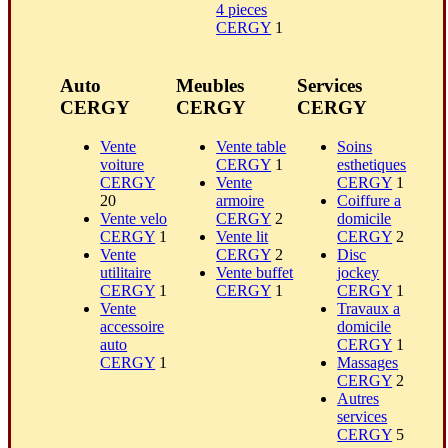
4 pieces
CERGY
1
Auto
Meubles
Services
CERGY
CERGY
CERGY
Vente
Vente table
Soins
voiture
CERGY
1
esthetiques
CERGY
Vente
CERGY
1
20
armoire
Coiffure a
Vente velo
CERGY
2
domicile
CERGY
1
Vente lit
CERGY
2
Vente
CERGY
2
Disc
utilitaire
Vente buffet
jockey
CERGY
1
CERGY
1
CERGY
1
Vente
Travaux a
accessoire
domicile
auto
CERGY
1
CERGY
1
Massages
CERGY
2
Autres
services
CERGY
5