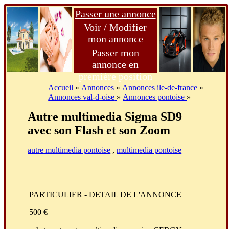
Passer une annonce
Voir / Modifier
mon annonce
Passer mon
annonce en
première position
Accueil
»
Annonces
»
Annonces ile-de-france
»
Annonces val-d-oise
»
Annonces pontoise
»
Autre multimedia Sigma SD9
avec son Flash et son Zoom
autre multimedia pontoise
,
multimedia pontoise
PARTICULIER - DETAIL DE L'ANNONCE
500 €