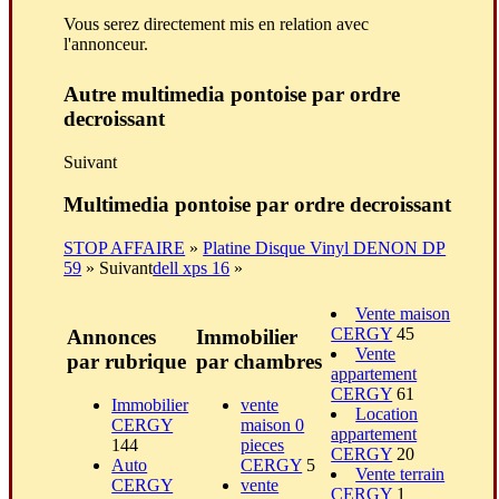
Vous serez directement mis en relation avec
l'annonceur.
Autre multimedia pontoise par ordre
decroissant
Suivant
Multimedia pontoise par ordre decroissant
STOP AFFAIRE
»
Platine Disque Vinyl DENON DP
59
» Suivant
dell xps 16
»
Vente maison
CERGY
45
Annonces
Immobilier
Vente
par rubrique
par chambres
appartement
CERGY
61
Immobilier
vente
Location
CERGY
maison 0
appartement
144
pieces
CERGY
20
Auto
CERGY
5
Vente terrain
CERGY
vente
CERGY
1