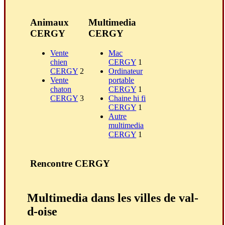
Animaux
Multimedia
CERGY
CERGY
Vente
Mac
chien
CERGY
1
CERGY
2
Ordinateur
Vente
portable
chaton
CERGY
1
CERGY
3
Chaine hi fi
CERGY
1
Autre
multimedia
CERGY
1
Rencontre CERGY
Multimedia dans les villes de val-
d-oise