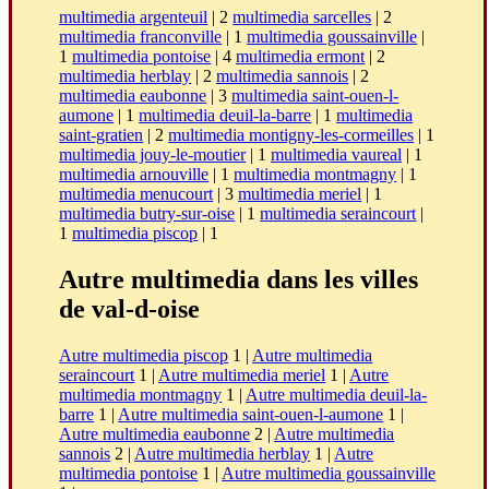
multimedia argenteuil
| 2
multimedia sarcelles
| 2
multimedia franconville
| 1
multimedia goussainville
|
1
multimedia pontoise
| 4
multimedia ermont
| 2
multimedia herblay
| 2
multimedia sannois
| 2
multimedia eaubonne
| 3
multimedia saint-ouen-l-
aumone
| 1
multimedia deuil-la-barre
| 1
multimedia
saint-gratien
| 2
multimedia montigny-les-cormeilles
| 1
multimedia jouy-le-moutier
| 1
multimedia vaureal
| 1
multimedia arnouville
| 1
multimedia montmagny
| 1
multimedia menucourt
| 3
multimedia meriel
| 1
multimedia butry-sur-oise
| 1
multimedia seraincourt
|
1
multimedia piscop
| 1
Autre multimedia dans les villes
de val-d-oise
Autre multimedia piscop
1 |
Autre multimedia
seraincourt
1 |
Autre multimedia meriel
1 |
Autre
multimedia montmagny
1 |
Autre multimedia deuil-la-
barre
1 |
Autre multimedia saint-ouen-l-aumone
1 |
Autre multimedia eaubonne
2 |
Autre multimedia
sannois
2 |
Autre multimedia herblay
1 |
Autre
multimedia pontoise
1 |
Autre multimedia goussainville