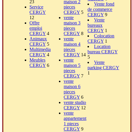
23
maison 2
Vente fond
Service
pieces
de commerce
CERGY
CERGY
5
CERGY
9
12
vente
Vente
Offre
maison 3
bureaux
emploi
pieces
CERGY
1
CERGY
4
CERGY
8
Colocation
Animaux
vente
CERGY
1
CERGY
5
maison 4
Location
Multimedia
pieces
bureau CERGY
CERGY
4
CERGY
14
5
Meubles
vente
Vente
CERGY
6
maison 5
parking CERGY
pieces
1
CERGY
7
vente
maison 6
pieces
CERGY
6
vente studio
CERGY
12
vente
appartement
1 pieces
CERGY
9