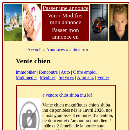
Passer une annonce
Voir / Modifier
mon annonce
Passer mon
annonce en
première position
Accueil
»
Annonces
»
animaux
»
Vente chien
Immobilier
|
Rencontre
|
Auto
|
Offre emploi
|
Multimedia
|
Meubles
|
Services
|
Animaux
|
Ventes
a vendre chiot shiba inu lof
Vente chien magnifiques chiots shiba
inu disponibles nés le 1avril 2026, nos
chiots grandissent entourés d’attention,
de douceur et d’amour au quotidien. 1
mâle et 2 femelle de la portée sont