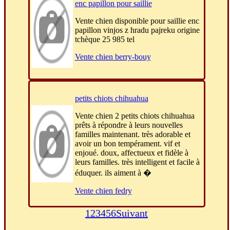
enc papillon pour saillie
Vente chien disponible pour saillie enc
papillon vinjos z hradu pajreku origine
tchèque 25 985 tel
Vente chien berry-bouy
petits chiots chihuahua
Vente chien 2 petits chiots chihuahua
prêts à répondre à leurs nouvelles
familles maintenant. très adorable et
avoir un bon tempérament. vif et
enjoué. doux, affectueux et fidèle à
leurs familles. très intelligent et facile à
éduquer. ils aiment à �
Vente chien fedry
1
2
3
4
5
6
Suivant