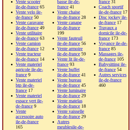
Vente scooter
basse ile-de-
france
31
ile-de-france
65
france
41
Coach sportif
Vente velo ile-
Vente chaise
ile-de-france
17
de-france
50
ile-de-france
28
Disc jockey ile-
Vente caravane
Vente canape
de-france
17
ile-de-france
49
ile-de-france
Travaux a
Vente utilitaire
199
domicile ile-de-
ile-de-france
63
Vente fauteuil
france
173
Vente camion
ile-de-france
56
Voyance ile-de-
ile-de-france
12
Vente armoire
france
85
Vente tracteur
ile-de-france
59
Massages ile-
ile-de-france
14
Vente lit ile-de-
de-france
105
Vente materiel
france
93
Babysitting ile-
agricole ile-de-
Vente buffet
de-france
54
france
9
ile-de-france
41
Autres services
Vente materiel
Vente bureau
ile-de-france
btp ile-de-
ile-de-france
45
460
france
17
Vente luminaire
Vente materiel
ile-de-france
29
espace vert ile-
Vente matelas
de-france
9
ile-de-france
18
Vente
Vente vaisselle
accessoire auto
ile-de-france
29
ile-de-france
Autres
165
meublesile-de-