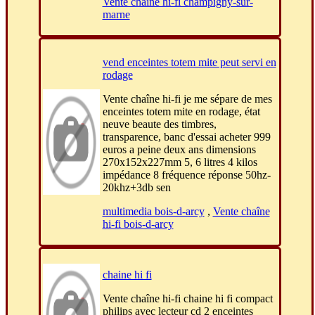
Vente chaîne hi-fi champigny-sur-
marne
vend enceintes totem mite peut servi en
rodage
Vente chaîne hi-fi je me sépare de mes
enceintes totem mite en rodage, état
neuve beaute des timbres,
transparence, banc d'essai acheter 999
euros a peine deux ans dimensions
270x152x227mm 5, 6 litres 4 kilos
impédance 8 fréquence réponse 50hz-
20khz+3db sen
multimedia bois-d-arcy
,
Vente chaîne
hi-fi bois-d-arcy
chaine hi fi
Vente chaîne hi-fi chaine hi fi compact
philips avec lecteur cd 2 enceintes