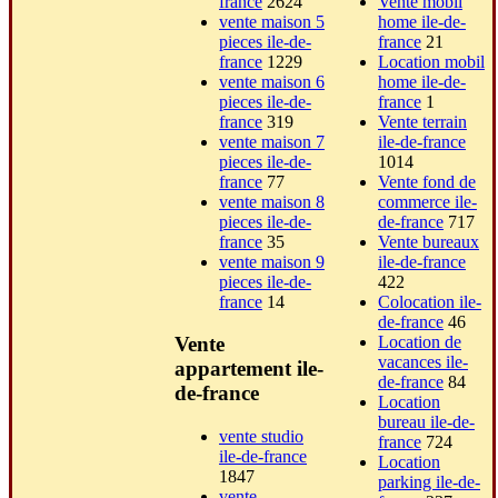
france
2624
Vente mobil
vente maison 5
home ile-de-
pieces ile-de-
france
21
france
1229
Location mobil
vente maison 6
home ile-de-
pieces ile-de-
france
1
france
319
Vente terrain
vente maison 7
ile-de-france
pieces ile-de-
1014
france
77
Vente fond de
vente maison 8
commerce ile-
pieces ile-de-
de-france
717
france
35
Vente bureaux
vente maison 9
ile-de-france
pieces ile-de-
422
france
14
Colocation ile-
de-france
46
Location de
Vente
vacances ile-
appartement ile-
de-france
84
de-france
Location
bureau ile-de-
vente studio
france
724
ile-de-france
Location
1847
parking ile-de-
vente