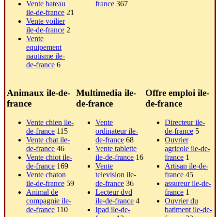
Vente bateau
france
367
ile-de-france
21
Vente voilier
ile-de-france
2
Vente
equipement
nautisme ile-
de-france
6
Animaux ile-de-
Multimedia ile-
Offre emploi ile-
france
de-france
de-france
Vente chien ile-
Vente
Directeur ile-
de-france
115
ordinateur ile-
de-france
5
Vente chat ile-
de-france
68
Ouvrier
de-france
46
Vente tablette
agricole ile-de-
Vente chiot ile-
ile-de-france
16
france
1
de-france
169
Vente
Artisan ile-de-
Vente chaton
television ile-
france
45
ile-de-france
59
de-france
36
assureur ile-de-
Animal de
Lecteur dvd
france
1
compagnie ile-
ile-de-france
4
Ouvrier du
de-france
110
Ipad ile-de-
batiment ile-de-