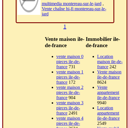
multimedia montereau-sur-le-jard
,
Vente chaîne hi-fi montereau-sur-le-
jard
1
Vente maison ile-
Immobilier ile-
de-france
de-france
vente maison 0
Location
pieces ile-de-
maison ile-de-
france
731
france
242
vente maison 1
Vente maison
pieces ile-de-
ile-de-france
france
172
8624
vente maison 2
Vente
pieces ile-de-
appartement
france
904
ile-de-france
vente maison 3
9940
pieces ile-de-
Location
france
2491
appartement
vente maison 4
ile-de-france
pieces ile-de-
2549