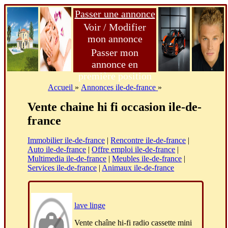
Passer une annonce
Voir / Modifier
mon annonce
Passer mon
annonce en
première position
Accueil
»
Annonces ile-de-france
»
Vente chaine hi fi occasion ile-de-
france
Immobilier ile-de-france
|
Rencontre ile-de-france
|
Auto ile-de-france
|
Offre emploi ile-de-france
|
Multimedia ile-de-france
|
Meubles ile-de-france
|
Services ile-de-france
|
Animaux ile-de-france
lave linge
Vente chaîne hi-fi radio cassette mini