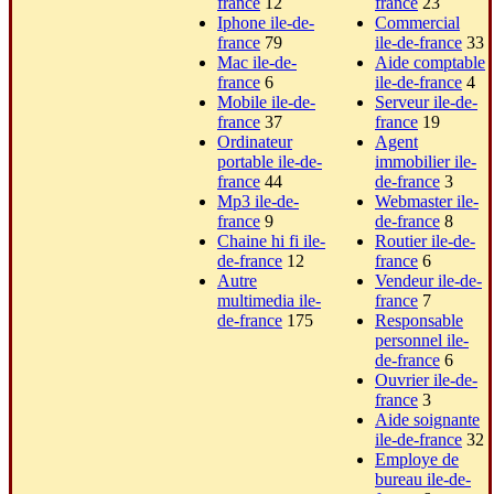
france
12
france
23
Iphone ile-de-
Commercial
france
79
ile-de-france
33
Mac ile-de-
Aide comptable
france
6
ile-de-france
4
Mobile ile-de-
Serveur ile-de-
france
37
france
19
Ordinateur
Agent
portable ile-de-
immobilier ile-
france
44
de-france
3
Mp3 ile-de-
Webmaster ile-
france
9
de-france
8
Chaine hi fi ile-
Routier ile-de-
de-france
12
france
6
Autre
Vendeur ile-de-
multimedia ile-
france
7
de-france
175
Responsable
personnel ile-
de-france
6
Ouvrier ile-de-
france
3
Aide soignante
ile-de-france
32
Employe de
bureau ile-de-