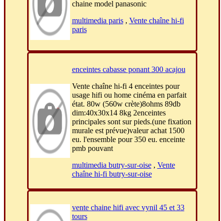
chaine model panasonic
multimedia paris
,
Vente chaîne hi-fi
paris
enceintes cabasse ponant 300 acajou
Vente chaîne hi-fi 4 enceintes pour
usage hifi ou home cinéma en parfait
état. 80w (560w crète)8ohms 89db
dim:40x30x14 8kg 2enceintes
principales sont sur pieds.(une fixation
murale est prévue)valeur achat 1500
eu. l'ensemble pour 350 eu. enceinte
pmb pouvant
multimedia butry-sur-oise
,
Vente
chaîne hi-fi butry-sur-oise
vente chaine hifi avec vynil 45 et 33
tours