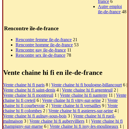
france
6
Autre emploi
ile-de-france
48
Rencontre ile-de-france
Rencontre femme ile-de-france
21
Rencontre homme ile-de-france
53
Rencontre gay ile-de-france
11
Rencontre sex ile-de-france
78
Vente chaine hi fi en ile-de-france
Vente chaine hi fi paris
8 |
Vente chaine hi fi boulogne-billancourt
6 |
Vente chaine hi fi saint-denis
4 |
Vente chaine hi fi argenteuil
2 |
Vente chaine hi fi montreuil
1 |
Vente chaine hi fi nanterre
11 |
Vente
chaine hi fi creteil
6 |
Vente chaine hi fi vitry-sur-seine
2 |
Vente
chaine hi fi courbevoie
2 |
Vente chaine hi fi versailles
9 |
Vente
chaine hi fi colombes
2 |
Vente chaine hi fi asnieres-sur-seine
4 |
Vente chaine hi fi aulnay-sous-bois
3 |
Vente chaine hi fi rueil-
malmaison
3 |
Vente chaine hi fi aubervilliers
1 |
Vente chaine hi fi
champigny-sur-marne
6 |
Vente chaine hi fi issy-les-moulineaux
1 |