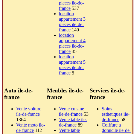
pieces ile-de-
france
537
location
appartement 3
pieces ile-de-
france
140
location
appartement 4
pieces ile-de-
france
35
location
appartement 5
pieces ile-de-
france
5
Auto ile-de-
Meubles ile-de-
Services ile-de-
france
france
france
Vente voiture
Vente cuisine
Soins
ile-de-france
ile-de-france
53
esthetiques ile-
1364
Vente table ile-
de-france
58
Vente moto ile-
de-france
89
Coiffure a
de-france
112
Vente table
domicile ile-de-