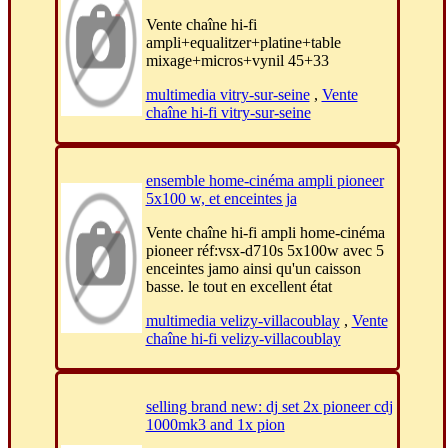
Vente chaîne hi-fi
ampli+equalitzer+platine+table
mixage+micros+vynil 45+33
multimedia vitry-sur-seine
,
Vente
chaîne hi-fi vitry-sur-seine
ensemble home-cinéma ampli pioneer
5x100 w, et enceintes ja
Vente chaîne hi-fi ampli home-cinéma
pioneer réf:vsx-d710s 5x100w avec 5
enceintes jamo ainsi qu'un caisson
basse. le tout en excellent état
multimedia velizy-villacoublay
,
Vente
chaîne hi-fi velizy-villacoublay
selling brand new: dj set 2x pioneer cdj
1000mk3 and 1x pion