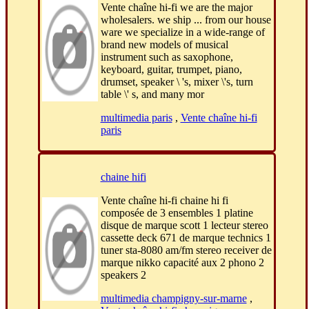
Vente chaîne hi-fi we are the major
wholesalers. we ship ... from our house
ware we specialize in a wide-range of
brand new models of musical
instrument such as saxophone,
keyboard, guitar, trumpet, piano,
drumset, speaker \ 's, mixer \'s, turn
table \' s, and many mor
multimedia paris
,
Vente chaîne hi-fi
paris
chaine hifi
Vente chaîne hi-fi chaine hi fi
composée de 3 ensembles 1 platine
disque de marque scott 1 lecteur stereo
cassette deck 671 de marque technics 1
tuner sta-8080 am/fm stereo receiver de
marque nikko capacité aux 2 phono 2
speakers 2
multimedia champigny-sur-marne
,