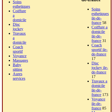
Soins
esthetiques
Soins
Coiffure
esthetiques
a
ile-de-
domicile
france
58
Disc
Coiffure a
jockey
domicile
Travaux
ile-de-
a
france
31
domicile
Coach
Coach
sportif ile-
sportif
de-france
Voyance
17
Massages
Disc
Baby
jockey ile-
sitting
de-france
Aures
17
services
Travaux a
domicile
ile-de-
france
173
Voyance
ile-de-
france
85