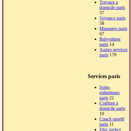
Travaux a
domicile paris
57
Voyance paris
58
Massages paris
67
Babysitting
paris
14
Autres services
paris
179
Services paris
Soins
esthetiques
paris
21
Coiffure a
domicile paris
10
Coach sportif
paris
11
Disc jockey