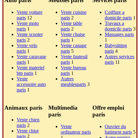
Auto paris
Meubles paris
Services paris
Vente voiture
Vente cuisine
Coiffure a
paris
12
paris
2
domicile paris
1
Vente moto
Vente table
Travaux a
paris
1
paris
2
domicile paris
3
Vente scooter
Vente chaise
Massages paris
paris
2
paris
1
1
Vente velo
Vente canape
Babysitting
paris
1
paris
5
paris
4
Vente caravane
Vente fauteuil
Autres services
paris
1
paris
1
paris
11
Vente materiel
Vente bureau
btp paris
1
paris
1
Vente
Autres
accessoire auto
meublesparis
3
paris
1
Animaux paris
Multimedia
Offre emploi
paris
paris
Vente chien
paris
2
Vente
Ouvrier du
Vente chiot
ordinateur paris
batiment paris
5
paris
2
1
Autre emploi