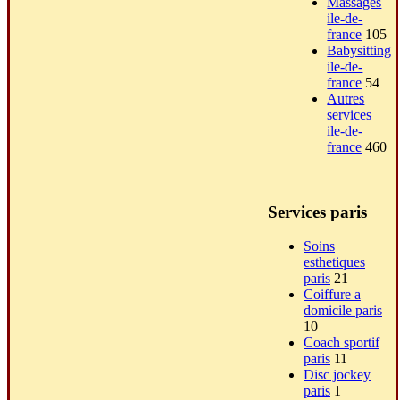
Massages
ile-de-
france
105
Babysitting
ile-de-
france
54
Autres
services
ile-de-
france
460
Services paris
Soins
esthetiques
paris
21
Coiffure a
domicile paris
10
Coach sportif
paris
11
Disc jockey
paris
1