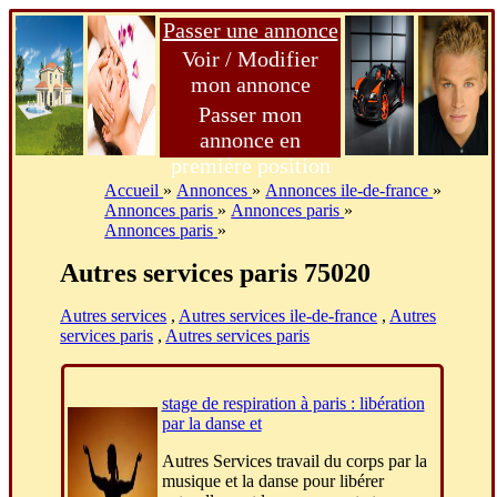
Passer une annonce
Voir / Modifier
mon annonce
Passer mon
annonce en
première position
Accueil
»
Annonces
»
Annonces ile-de-france
»
Annonces paris
»
Annonces paris
»
Annonces paris
»
Autres services paris 75020
Autres services
,
Autres services ile-de-france
,
Autres
services paris
,
Autres services paris
stage de respiration à paris : libération
par la danse et
Autres Services travail du corps par la
musique et la danse pour libérer