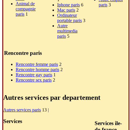
Animal de
Iphone paris
6
paris
3
compagnie
Mac paris
2
paris
1
Ordinateur
portable paris
3
Autre
multimedia
paris
5
Rencontre paris
Rencontre femme paris
2
Rencontre homme paris
2
Rencontre gay paris
1
Rencontre sex paris
2
Autres services par departement
Autres services paris
13 |
Services
Services ile-
de-france