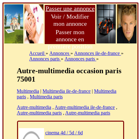
Passer une annonce
Voir / Modifier
mon annonce
Passer mon
annonce en
première position
Accueil
»
Annonces
»
Annonces ile-de-france
»
Annonces paris
»
Annonces paris
»
Autre-multimedia occasion paris
75001
Multimedia
|
Multimedia ile-de-france
|
Multimedia
paris
,
Multimedia paris
Autre-multimedia
,
Autre-multimedia ile-de-france
,
Autre-multimedia paris
,
Autre-multimedia paris
cinema 4d / 5d / 6d