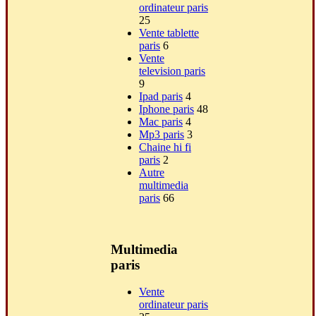
ordinateur paris
25
Vente tablette
paris
6
Vente
television paris
9
Ipad paris
4
Iphone paris
48
Mac paris
4
Mp3 paris
3
Chaine hi fi
paris
2
Autre
multimedia
paris
66
Multimedia
paris
Vente
ordinateur paris