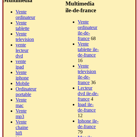
Multimedia
Multimedia
ile-de-france
Vente
ordinateur
Vente
Vente
ordinateur
tablette
ile-de-
Vente
france
68
television
Vente
vente
tablette ile-
lecteur
de-france
dvd
16
vente
Vente
ipad
television
Vente
ile-de-
iphone
france
36
Mobile
Lecteur
Ordinateur
dvd ile-de-
portable
france
4
Vente
Ipad ile-
mac
de-france
Vente
12
mp3
Iphone ile-
Vente
de-france
chaine
79
hifi