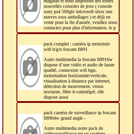
magasin et nous disposons des toutes
nouvelles consoles de jeux ( console
sony ps4 500gb/ microsoft xbox one
nueves sous amballages ) et déjà en
vente pour la fin d'année, veuillez nous
contactez pour plus d'information. le p
pack complet : caméra ip motorisée
wifi b/g/n foscam fi891
Autre multimedia la foscam fi8916w
dispose d’une vidéo et audio de haute
qualité, connexion wifi bgn,
motorisation horizontale/verticale,
visualisation à distance par internet,
détection de mouvement, vision
nocturne, filtre ir-cutintégré, elle
dispose aussi
pack caméra de surveillance ip foscam
fi8904w grand angle -
Autre multimedia notre pack de
vidéosurveillance est un système