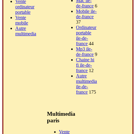
Mac ile-
Vente
de-france
6
ordinateur
Mobile ile-
portable
de-france
Vente
37
mobile
Ordinateur
Autre
portable
multimedia
ile-de-
france
44
Mp3 ile-
de-france
9
Chaine hi
fi ile-de-
france
12
Autre
multimedia
ile-de-
france
175
Multimedia
paris
Vente