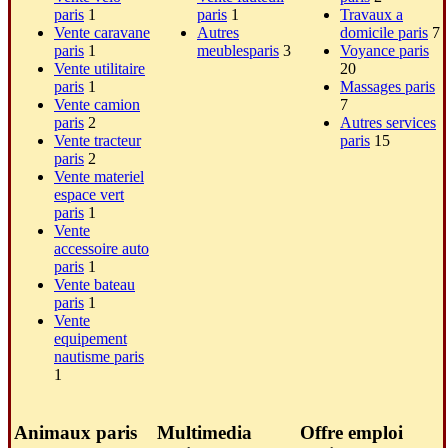
paris
1
paris
1
Travaux a
Vente caravane
Autres
domicile paris
7
paris
1
meublesparis
3
Voyance paris
Vente utilitaire
20
paris
1
Massages paris
Vente camion
7
paris
2
Autres services
Vente tracteur
paris
15
paris
2
Vente materiel
espace vert
paris
1
Vente
accessoire auto
paris
1
Vente bateau
paris
1
Vente
equipement
nautisme paris
1
Animaux paris
Multimedia
Offre emploi