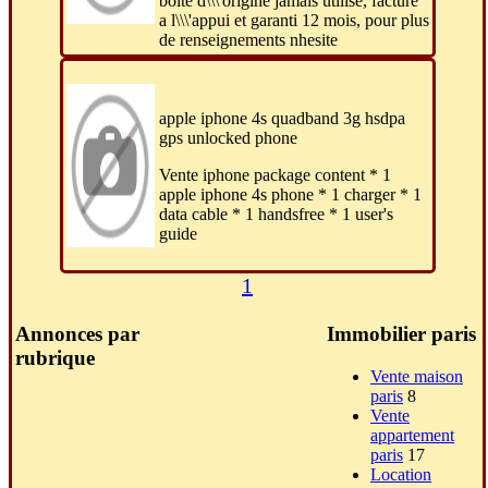
boite d\\\'origine jamais utilisé, facture
a l\\\'appui et garanti 12 mois, pour plus
de renseignements nhesite
apple iphone 4s quadband 3g hsdpa
gps unlocked phone
Vente iphone package content * 1
apple iphone 4s phone * 1 charger * 1
data cable * 1 handsfree * 1 user's
guide
1
Annonces par
Immobilier paris
rubrique
Vente maison
paris
8
Vente
appartement
paris
17
Location