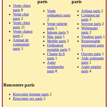
paris
paris
Vente chien
paris
8
Vente
Artisan paris
2
Vente chat
ordinateur paris
Commercial
paris
2
2
paris
3
Vente chiot
Vente tablette
Serveur paris
2
paris
21
paris
1
Webmaster
Vente chaton
Iphone paris
5
paris
2
paris
2
Mac paris
1
Vendeur paris
1
Animal de
Mobile paris
3
Responsable
compagnie
Ordinateur
personnel paris
paris
3
portable paris
5
1
Chaine hi fi
Ouvrier paris
1
paris
1
Aide soignante
Autre
paris
1
multimedia
Autre emploi
paris
8
paris
4
Rencontre paris
Rencontre homme paris
2
Rencontre sex paris
2