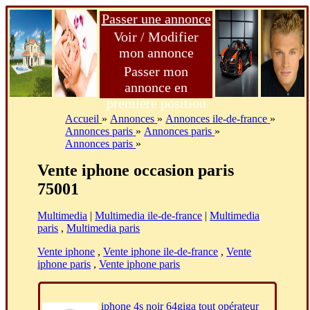
Passer une annonce
Voir / Modifier
mon annonce
Passer mon
annonce en
première position
Accueil
»
Annonces
»
Annonces ile-de-france
»
Annonces paris
»
Annonces paris
»
Annonces paris
»
Vente iphone occasion paris
75001
Multimedia
|
Multimedia ile-de-france
|
Multimedia
paris
,
Multimedia paris
Vente iphone
,
Vente iphone ile-de-france
,
Vente
iphone paris
,
Vente iphone paris
iphone 4s noir 64giga tout opérateur