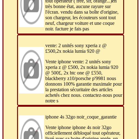
tout opérateur ( free, sfr, orange...)en
très bonne état, aucune rayure sur
l'écran. vendu dans sa boîte d'origine,
son chargeur, les écouteurs sont tout
neuf, chargeur voiture et une coque
noir. facture je fais pas
vente: 2 unités sony xperia z @
£500,2x nokia lumia 920 @
Vente iphone vente: 2 unités sony
xperia z @ £500, 2x nokia lumia 920
@ 500£, 2x htc one @ £550,
blackberry z10/porsche p'9981 nous
donnons 100% garantie maximale pour
la prestation sécuritaire des articles
achetés chez nous. contactez-nous pour
notre s
iphone 4s 32go noir_coque_garantie
Vente iphone iphone 4s noir 32go
officiellement débloqué tout opérateur,
livré avec sa boite d'origine apple, un