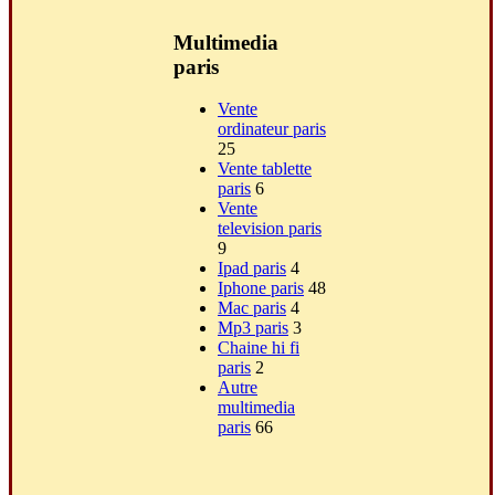
Multimedia
paris
Vente
ordinateur paris
25
Vente tablette
paris
6
Vente
television paris
9
Ipad paris
4
Iphone paris
48
Mac paris
4
Mp3 paris
3
Chaine hi fi
paris
2
Autre
multimedia
paris
66