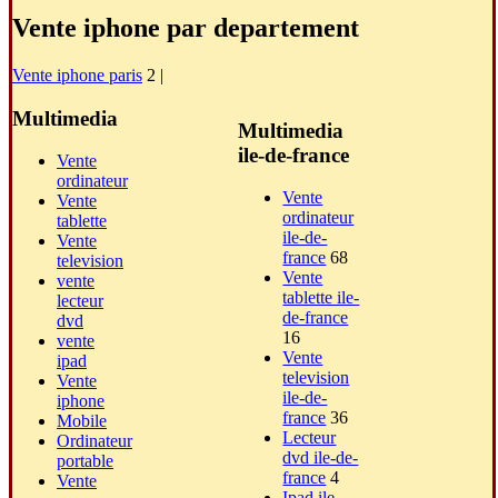
Vente iphone par departement
Vente iphone paris
2 |
Multimedia
Multimedia
ile-de-france
Vente
ordinateur
Vente
Vente
ordinateur
tablette
ile-de-
Vente
france
68
television
Vente
vente
tablette ile-
lecteur
de-france
dvd
16
vente
Vente
ipad
television
Vente
ile-de-
iphone
france
36
Mobile
Lecteur
Ordinateur
dvd ile-de-
portable
france
4
Vente
Ipad ile-