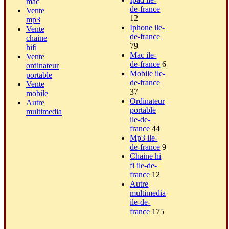
mac
de-france
Vente
12
mp3
Iphone ile-
Vente
de-france
chaine
79
hifi
Mac ile-
Vente
de-france
6
ordinateur
Mobile ile-
portable
de-france
Vente
37
mobile
Ordinateur
Autre
portable
multimedia
ile-de-
france
44
Mp3 ile-
de-france
9
Chaine hi
fi ile-de-
france
12
Autre
multimedia
ile-de-
france
175