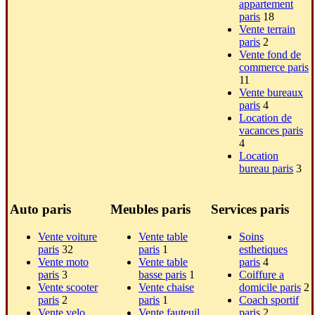
appartement
paris
18
Vente terrain
paris
2
Vente fond de
commerce paris
11
Vente bureaux
paris
4
Location de
vacances paris
4
Location
bureau paris
3
Auto paris
Meubles paris
Services paris
Vente voiture
Vente table
Soins
paris
32
paris
1
esthetiques
Vente moto
Vente table
paris
4
paris
3
basse paris
1
Coiffure a
Vente scooter
Vente chaise
domicile paris
2
paris
2
paris
1
Coach sportif
Vente velo
Vente fauteuil
paris
2