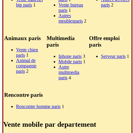
btp paris
1
Vente bureau
paris
2
paris
1
Autres
meublesparis
2
Animaux paris
Multimedia
Offre emploi
paris
paris
Vente chien
paris
1
Iphone paris
3
Serveur paris
1
Animal de
Mobile paris
1
compagnie
Autre
paris
2
multimedia
paris
4
Rencontre paris
Rencontre homme paris
1
Vente mobile par departement