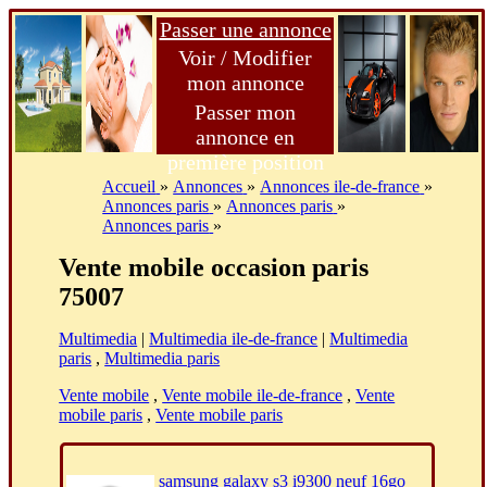
Passer une annonce
Voir / Modifier
mon annonce
Passer mon
annonce en
première position
Accueil
»
Annonces
»
Annonces ile-de-france
»
Annonces paris
»
Annonces paris
»
Annonces paris
»
Vente mobile occasion paris
75007
Multimedia
|
Multimedia ile-de-france
|
Multimedia
paris
,
Multimedia paris
Vente mobile
,
Vente mobile ile-de-france
,
Vente
mobile paris
,
Vente mobile paris
samsung galaxy s3 i9300 neuf 16go