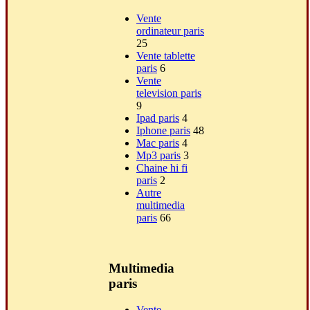
Vente
ordinateur paris
25
Vente tablette
paris
6
Vente
television paris
9
Ipad paris
4
Iphone paris
48
Mac paris
4
Mp3 paris
3
Chaine hi fi
paris
2
Autre
multimedia
paris
66
Multimedia
paris
Vente