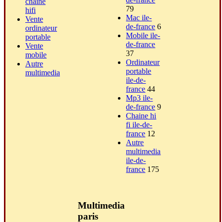
chaine
79
hifi
Mac ile-
Vente
de-france
6
ordinateur
Mobile ile-
portable
de-france
Vente
37
mobile
Ordinateur
Autre
portable
multimedia
ile-de-
france
44
Mp3 ile-
de-france
9
Chaine hi
fi ile-de-
france
12
Autre
multimedia
ile-de-
france
175
Multimedia
paris