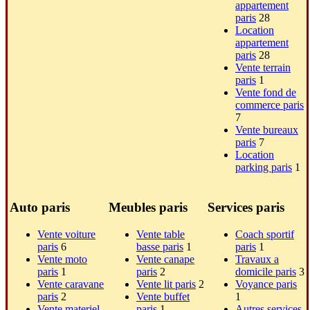
appartement
paris
28
Location
appartement
paris
28
Vente terrain
paris
1
Vente fond de
commerce paris
7
Vente bureaux
paris
7
Location
parking paris
1
Auto paris
Meubles paris
Services paris
Vente voiture
Vente table
Coach sportif
paris
6
basse paris
1
paris
1
Vente moto
Vente canape
Travaux a
paris
1
paris
2
domicile paris
3
Vente caravane
Vente lit paris
2
Voyance paris
paris
2
Vente buffet
1
Vente materiel
paris
1
Autres services