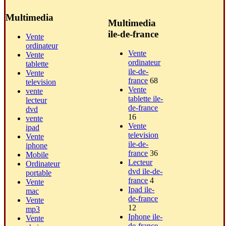
Multimedia
Multimedia
ile-de-france
Vente
ordinateur
Vente
Vente
ordinateur
tablette
ile-de-
Vente
france
68
television
Vente
vente
tablette ile-
lecteur
de-france
dvd
16
vente
Vente
ipad
television
Vente
ile-de-
iphone
france
36
Mobile
Lecteur
Ordinateur
dvd ile-de-
portable
france
4
Vente
Ipad ile-
mac
de-france
Vente
12
mp3
Iphone ile-
Vente
de-france